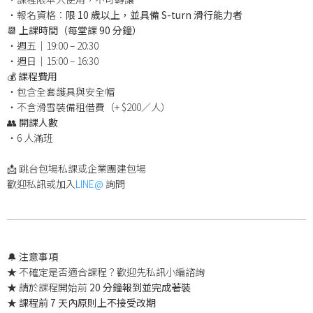
・報名資格：
限 10 歲以上，並具備 S-turn 滑行能力者
📆
上課時間（每堂課 90 分鐘）
・週五｜19:00 – 20:30
・週日｜15:00 – 16:30
💰
課程費用
・包含全套護具與安全帽
・不含滑雪裝備租借費（+ $200／人）
👥
開課人數
・6 人滿班
📩 跳台包場私課或企業團建包場
歡迎私訊或加入
LINE@
詢問
🔔
注意事項
★ 不確定是否適合課程？歡迎先私訊小編諮詢
★ 請於課程開始前
20 分鐘報到並完成著裝
★
課程前 7 天內原則上不接受改期