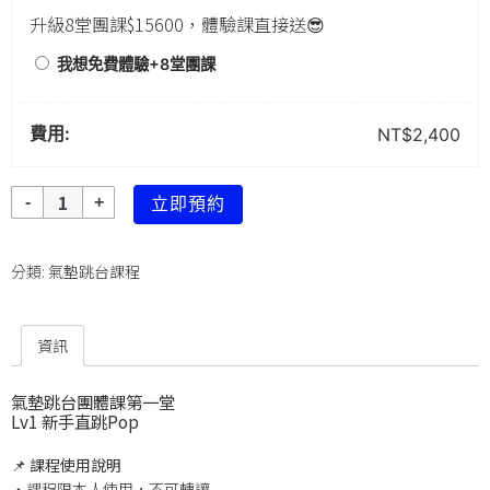
升級8堂團課$15600，體驗課直接送😎
我想免費體驗+8堂團課
費用:
NT$
2,400
數
立即預約
量
分類:
氣墊跳台課程
資訊
氣墊跳台團體課第一堂
Lv1
新手直跳Pop
📌
課程使用說明
・課程限本人使用，不可轉讓