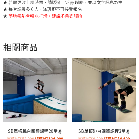
★ 若需更改上課時間，請透過 LINE@ 聯絡，並以
文字訊息為主
★ 每堂課最多 6 人，滿班即不再接受報名
★
落地氣墊會噴水打滑，建議多帶衣服換
相關商品
SB單板跳台團體課程20堂🏂
SB單板跳台團體課程3堂🏂
NT$
52,000
NT$
36,000
NT$
9,000
NT$
6,600