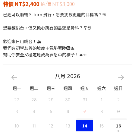
NT$
2,400
NT$
3,000
已經可以順暢 S-turn 滑行，想要挑戰更難的目標嗎？🎯
想要練跳台，但又擔心跳台的盡頭是骨科？🩼💀
歡迎來日山跳台！🏔️
我們有初學友善的坡度＋氣墊著陸🛞🛬
幫助你安全又穩定地成為夢想中的樣子！🔥✨
八月
2026
週一
週二
週三
週四
週五
週六
週日
27
28
29
30
31
1
2
3
4
5
6
7
8
9
14
16
10
11
12
13
15