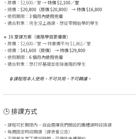
・原價：$2,600／堂 →
特價 $2,100／堂
・總價：
$20,800（原價 $20,800） → 特價 $16,800
・使用期限：
3 個月內使用完畢
・適合對象：完全沒上過課、想從零開始學的學生
🔹 16 堂課方案（進階學習更優惠）
・原價：$2,600／堂 → 特惠價平均 $1,862／堂
・總價：
$41,600（原價） → 特價 $29,800
・使用期限：
6 個月內使用完畢
・適合對象：想打好基礎並銜接進階的學生
🔒
課程限本人使用，不可共用，不可轉讓。
🕒
排課方式
・課程可於期限內，自由選擇我們開設的團體課時段排課
・每週固定時段開課（課表會公告）
・不限報名當下選好時間，可彈性後續預約