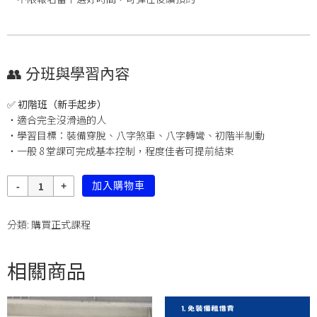
👥 分班與學習內容
✅ 初階班（新手起步）
・適合完全沒滑過的人
・學習目標：裝備穿脫、八字煞車、八字轉彎、初階半制動
・一般 8 堂課可完成基本控制，程度佳者可提前結束
數
加入購物車
量
分類:
購買正式課程
相關商品