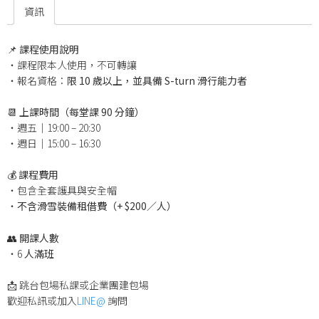
資訊
📌
課程使用說明
・課程限本人使用，不可轉讓
・報名資格：
限 10 歲以上，並具備 S-turn 滑行能力者
📆
上課時間（每堂課 90 分鐘）
・週五｜19:00 – 20:30
・週日｜15:00 – 16:30
💰
課程費用
・包含全套護具與安全帽
・
不含滑雪裝備租借費（+ $200／人）
👥
開課人數
・6
人滿班
📩 跳台包場私課或企業團建包場
歡迎私訊或加入
LINE@
詢問