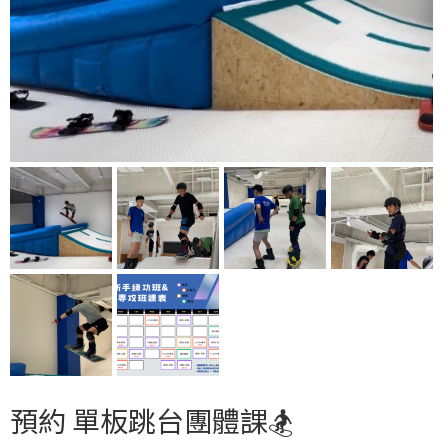
預約 單板跳台團體課🏂