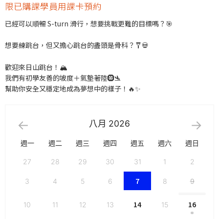
限已購課學員用課卡預約
已經可以順暢 S-turn 滑行，想要挑戰更難的目標嗎？🎯
想要練跳台，但又擔心跳台的盡頭是骨科？🩼💀
歡迎來日山跳台！🏔️
我們有初學友善的坡度＋氣墊著陸🛞🛬
幫助你安全又穩定地成為夢想中的樣子！🔥✨
八月
2026
週一
週二
週三
週四
週五
週六
週日
27
28
29
30
31
1
2
7
3
4
5
6
8
9
14
16
10
11
12
13
15