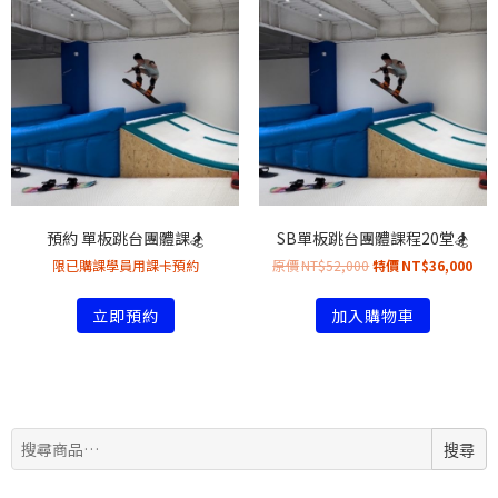
預約 單板跳台團體課🏂
SB單板跳台團體課程20堂🏂
限已購課學員用課卡預約
NT$
52,000
NT$
36,000
立即預約
加入購物車
搜
搜尋
尋: