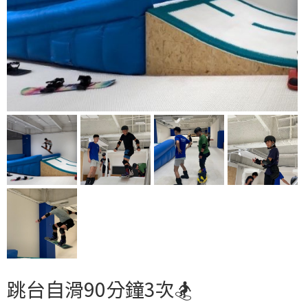
跳台自滑90分鐘3次🏂