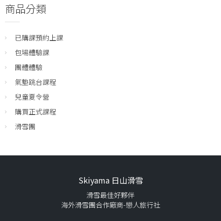
商品分類
已購課預約上課
包場體驗課
團體體驗
氣墊跳台課程
兒童夏令營
購買正式課程
滑雪團
Skiyama 日山滑雪
滑雪最佳好夥伴
海外滑雪團合作廠商-戀人旅行社