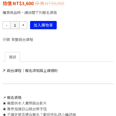
NT$
3,600
NT$
6,000
購買商品時，請詳閱下列報名資格
數
加入購物車
量
分類:
氣墊跳台課程
資訊
🎿
跳台課程｜報名須知與上課規則
📌
報名資格
★ 需提供本人實際跳台影片
★ 曾參加過日山跳台新手班
★ 不確定是否適合報名？歡迎先私訊小編諮詢