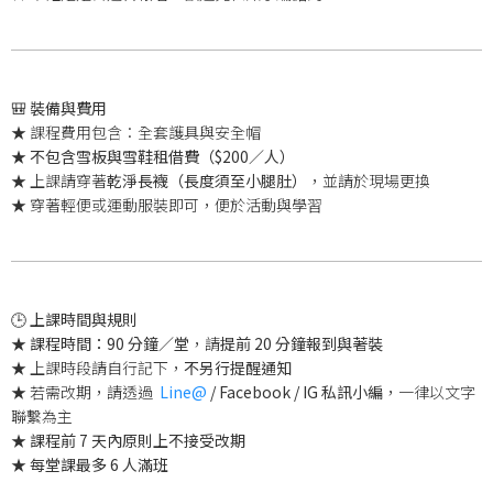
🎒
裝備與費用
★ 課程費用包含：全套護具與安全帽
★
不包含雪板與雪鞋租借費（$200／人）
★ 上課請穿著
乾淨長襪（長度須至小腿肚）
，並請於現場更換
★ 穿著輕便或運動服裝即可，便於活動與學習
🕒
上課時間與規則
★
課程時間：90 分鐘／堂
，請
提前 20 分鐘報到與著裝
★ 上課時段請自行記下，
不另行提醒通知
★ 若需改期，請透過
Line@
/ Facebook / IG 私訊小編
，一律以文字
聯繫為主
★
課程前 7 天內原則上不接受改期
★
每堂課最多 6 人滿班