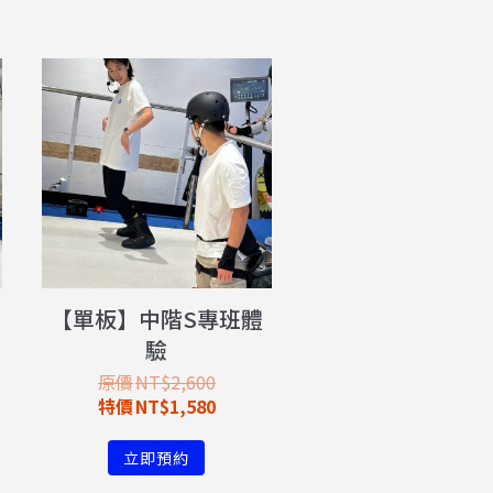
【單板】中階S專班體
驗
NT$
2,600
NT$
1,580
立即預約