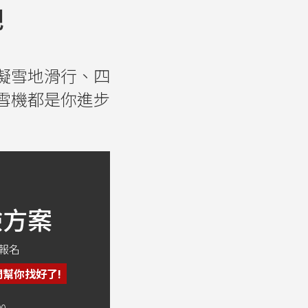
吧
擬雪地滑行、四
雪機都是你進步
驗方案
報名
們幫你找好了!