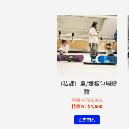
（私課）單/雙板包場體
驗
NT$
8,000
NT$
4,600
立即預約