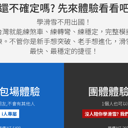
還不確定嗎? 先來體驗看看
學滑雪不用出國！
台灣就能練煞車、練轉彎、練穩定，完整模
練。不管你是新手想突破、老手想進化，滑
最快、最穩定的捷徑！
包場體驗
團體體
朋友,不會有其他人
1個人也可以
i人專屬
沒人陪你學滑雪? 我